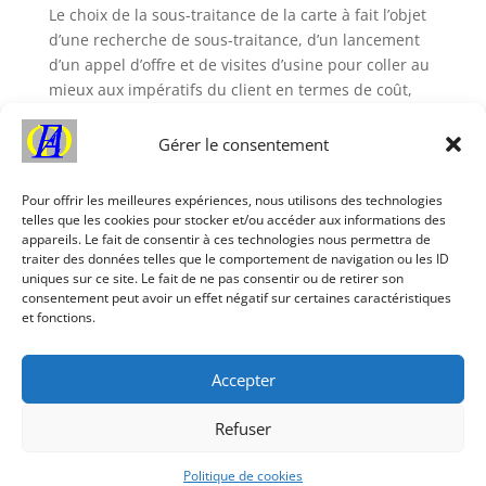
Le choix de la sous-traitance de la carte à fait l’objet
d’une recherche de sous-traitance, d’un lancement
d’un appel d’offre et de visites d’usine pour coller au
mieux aux impératifs du client en termes de coût,
délai, qualité et pérennité.
Articles à consulter
Gérer le consentement
Pour offrir les meilleures expériences, nous utilisons des technologies
Une analyse et un affichage sous Windows du
telles que les cookies pour stocker et/ou accéder aux informations des
compteur d’énergie électrique PZEM-004T
appareils. Le fait de consentir à ces technologies nous permettra de
traiter des données telles que le comportement de navigation ou les ID
Objets connectés sur Internet. Oui mais comment ?
uniques sur ce site. Le fait de ne pas consentir ou de retirer son
consentement peut avoir un effet négatif sur certaines caractéristiques
et fonctions.
Accepter
Refuser
EADC - Électronique Automatisme,
Développements et Conseils
Politique de cookies